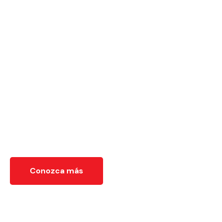
Eventos
Organizamos encuentros empresariales e
institucionales que promueven el diálogo entre Suiza y
México, impulsando la cooperación y la vinculación
estratégica.
Conozca más