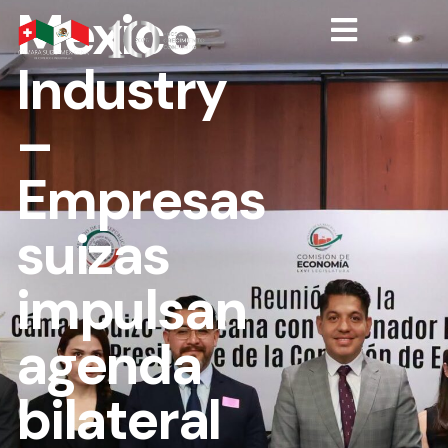
Mexico
Industry
–
Empresas
suizas
impulsan
agenda
bilateral