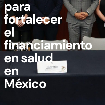
para
fortalecer
el
financiamiento
en salud
en
México